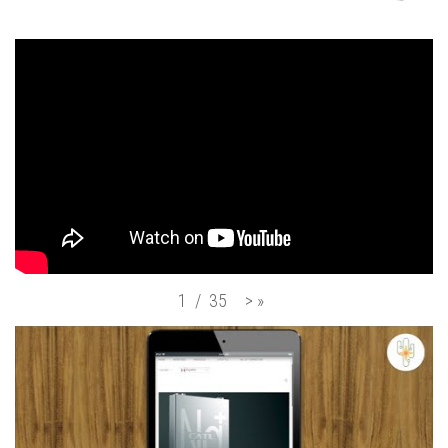
>
»
1
/
35