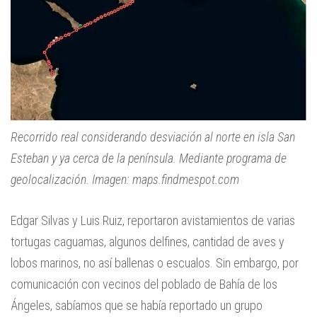
Recorrido real considerando desviación al norte en isla San
Esteban y ya cerca de la península. Mediante programa de
geolocalización. Imagen: maps.findmespot.com
Edgar Silvas y Luis Ruiz, reportaron avistamientos de varias
tortugas caguamas, algunos delfines, cantidad de aves y
lobos marinos, no así ballenas o escualos. Sin embargo, por
comunicación con vecinos del poblado de Bahía de los
Ángeles, sabíamos que se había reportado un grupo