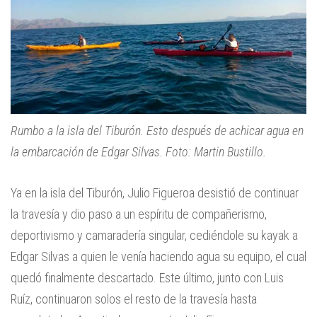
Rumbo a la isla del Tiburón. Esto después de achicar agua en
la embarcación de Edgar Silvas. Foto: Martin Bustillo.
Ya en la isla del Tiburón, Julio Figueroa desistió de continuar
la travesía y dio paso a un espíritu de compañerismo,
deportivismo y camaradería singular, cediéndole su kayak a
Edgar Silvas a quien le venía haciendo agua su equipo, el cual
quedó finalmente descartado. Este último, junto con Luis
Ruíz, continuaron solos el resto de la travesía hasta