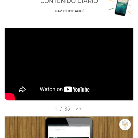
>
»
1
/
35