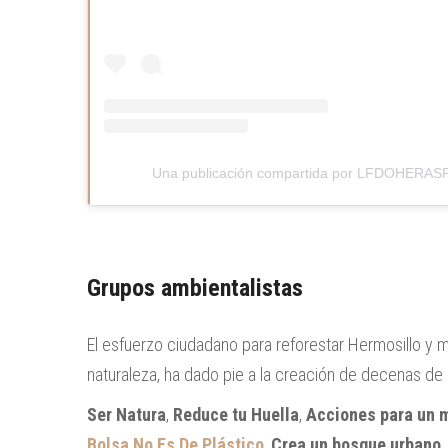
Una publicación compartida por LFDOHERASP
Grupos ambientalistas
El esfuerzo ciudadano para reforestar Hermosillo y m
naturaleza, ha dado pie a la creación de decenas de
Ser Natura
,
Reduce tu Huella
,
Acciones para un 
Bolsa No Es De Plástico
,
Crea un bosque urbano
,