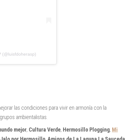
 (@luisfdoherasp)
ejorar las condiciones para vivir en armonía con la
 grupos ambientalistas.
mundo mejor
,
Cultura Verde
,
Hermosillo Plogging
,
Mi
Jalo por Hermosillo
,
Amigos de La Laguna La Sauceda
,