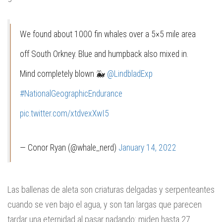
We found about 1000 fin whales over a 5×5 mile area
off South Orkney. Blue and humpback also mixed in.
Mind completely blown 🐳
@LindbladExp
#NationalGeographicEndurance
pic.twitter.com/xtdvexXwI5
— Conor Ryan (@whale_nerd)
January 14, 2022
Las ballenas de aleta son criaturas delgadas y serpenteantes
cuando se ven bajo el agua, y son tan largas que parecen
tardar una eternidad al pasar nadando: miden hasta 27