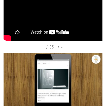
>
»
1
/
35