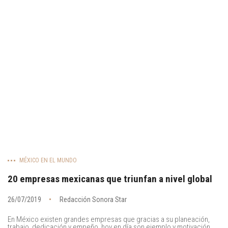
MÉXICO EN EL MUNDO
20 empresas mexicanas que triunfan a nivel global
26/07/2019
Redacción Sonora Star
En México existen grandes empresas que gracias a su planeación,
trabajo, dedicación y empeño, hoy en día son ejemplo y motivación