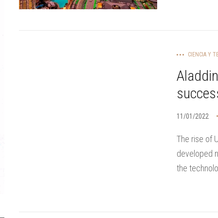
CIENCIA Y 
Aladdin
succes
11/01/2022
The rise of 
developed na
the technolo