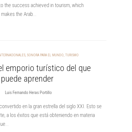
, to the success achieved in tourism, which
 makes the Arab...
NTERNACIONALES
,
SONORA PARA EL MUNDO
,
TURISMO
el emporio turístico del que
 puede aprender
Luis Fernando Heras Portillo
convertido en la gran estrella del siglo XXI. Esto se
te, a los éxitos que está obteniendo en materia
que...