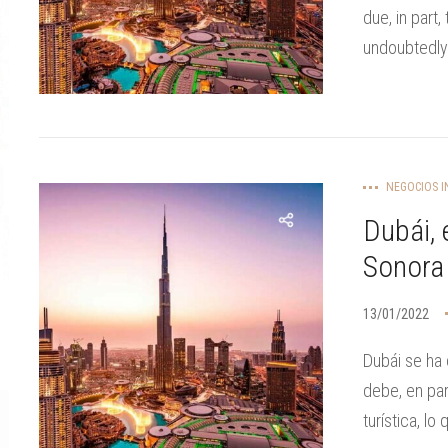
due, in part
undoubtedly
NEGOCIOS I
Dubái, 
Sonora
13/01/2022
Dubái se ha 
debe, en par
turística, lo 