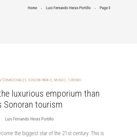
Home
Luis Fernando Heras Portillo
Page 3
NTERNACIONALES
,
SONORA PARA EL MUNDO
,
TURISMO
the luxurious emporium than
s Sonoran tourism
Luis Fernando Heras Portillo
come the biggest star of the 21st century. This is