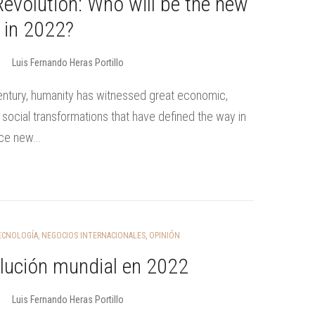
evolution: Who will be the new
 in 2022?
Luis Fernando Heras Portillo
century, humanity has witnessed great economic,
nd social transformations that have defined the way in
ce new...
TECNOLOGÍA
,
NEGOCIOS INTERNACIONALES
,
OPINIÓN
olución mundial en 2022
Luis Fernando Heras Portillo