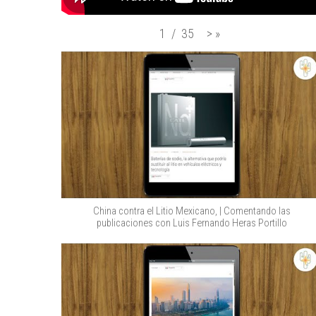
>
»
1
/
35
China contra el Litio Mexicano, | Comentando las
publicaciones con Luis Fernando Heras Portillo