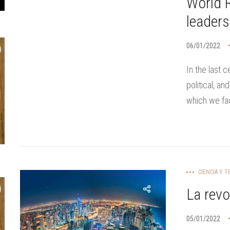
World R
leaders
06/01/2022
In the last 
political, a
which we fa
CIENCIA Y 
La rev
05/01/2022