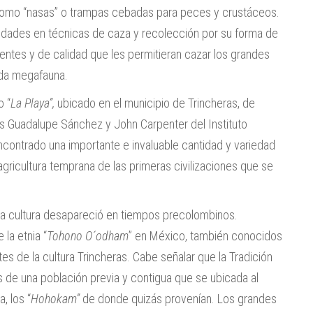
 como “nasas” o trampas cebadas para peces y crustáceos.
lidades en técnicas de caza y recolección por su forma de
entes y de calidad que les permitieran cazar los grandes
amada megafauna.
o “
La Playa”,
ubicado en el municipio de Trincheras, de
es Guadalupe Sánchez y John Carpenter del Instituto
ncontrado una importante e invaluable cantidad y variedad
agricultura temprana de las primeras civilizaciones que se
ya cultura desapareció en tiempos precolombinos.
 la etnia “
Tohono O´odham
” en México, también conocidos
s de la cultura Trincheras. Cabe señalar que la Tradición
s de una población previa y contigua que se ubicada al
, los “
Hohokam”
de donde quizás provenían. Los grandes