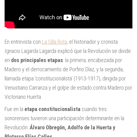
En entrevista con
La Silla Rota
, el historiador y cronista
Ignacio Lagarda Lagarda explicó que la Revolución se divide
en
dos principales etapas
: la primera, encabezada por
Madero y el derrocamiento de Porfirio Díaz, y la segunda,
llamada etapa ‘constitucionalista’ (1913-1917), dirigida por
Venustiano Carranza y el golpe de estado contra Madero por
Victoriano Huerta.
Fue en la
etapa constitucionalista
cuando tres
sonorenses tuvieron una participación determinante en la
Revolución:
Álvaro Obregón, Adolfo de la Huerta y
Plutarco Elías Calles
.