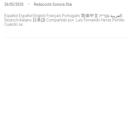
26/05/2020
Redacción Sonora Star
Español Español English Français Português 简体中文 العربية עִבְרִית
Deutsch Italiano 日本語 Compartido por: Luis Fernando Heras Portillo
Cuando se...