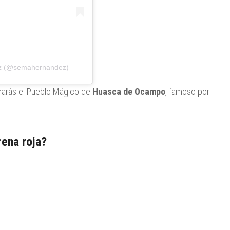
ez (@semahernandez)
trarás el Pueblo Mágico de
Huasca de Ocampo
, famoso por
rena roja?