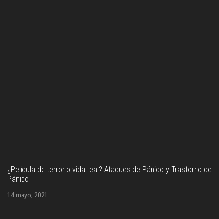
rror o vida real? Ataques de Pánico y Trastorno de
Confirman auten
legible más ant
13 mayo, 2021