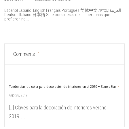
Español Español English Français Português 简体中文 العربية עִבְרִית
Deutsch Italiano 日本語 Si te consideras de las personas que
prefieren no...
Comments
1
Tendencias de color para decoración de interiores en el 2020 – SonoraStar
Ago 28, 2019
[…] Claves para la decoración de interiores verano
2019 […]