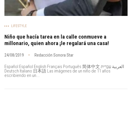
LIFESTYLE
Niño que hacía tarea en la calle conmueve a
millonario, quien ahora ¡le regalará una casa!
24/08/2019
Redacción Sonora Star
Español Español English Français Português 简体中文 العربية עִבְרִית
Deutsch Italiano 日本語 Las imágenes de un niño de 11 años
escribiendo en un...