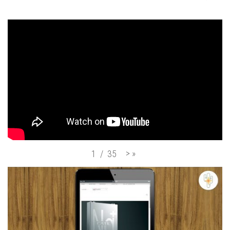
>
»
1
/
35