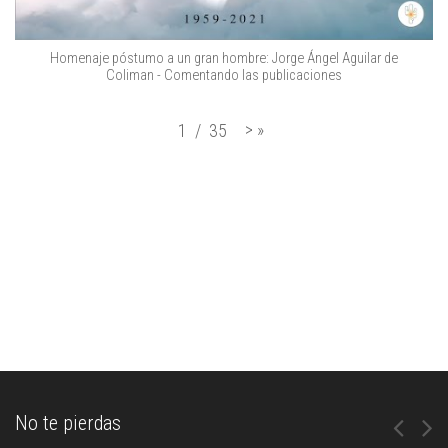
Homenaje póstumo a un gran hombre: Jorge Ángel Aguilar de
Coliman - Comentando las publicaciones
>
»
1
/
35
No te pierdas