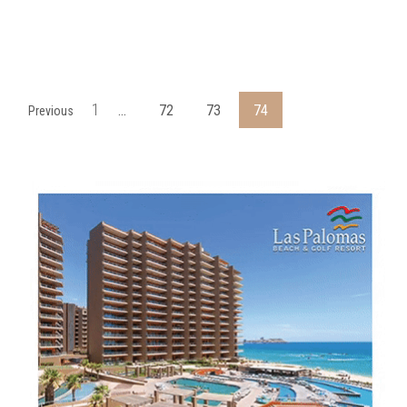
1
…
72
73
74
Previous