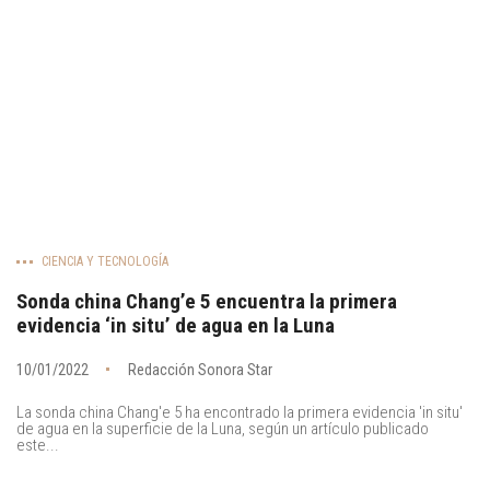
CIENCIA Y TECNOLOGÍA
Sonda china Chang’e 5 encuentra la primera
evidencia ‘in situ’ de agua en la Luna
10/01/2022
Redacción Sonora Star
La sonda china Chang'e 5 ha encontrado la primera evidencia 'in situ'
de agua en la superficie de la Luna, según un artículo publicado
este...