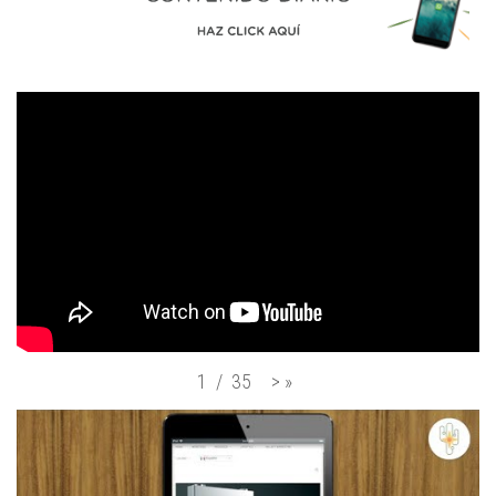
>
»
1
/
35