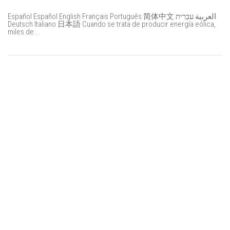
Español Español English Français Português 简体中文 العربية עִבְרִית
Deutsch Italiano 日本語 Cuando se trata de producir energía eólica,
miles de...