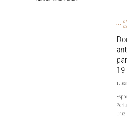
CI
SO
Do
ant
par
19
15 abr
Espa
Portu
Cruz 