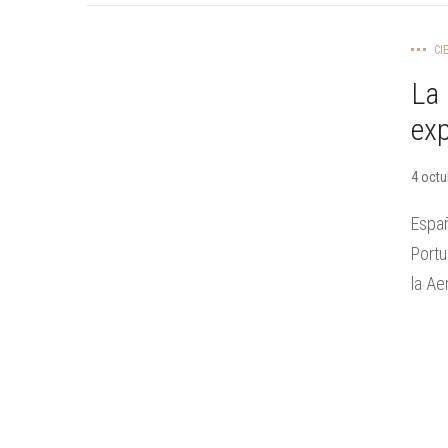
CI
La 
exp
4 octu
Espa
Port
la Ae