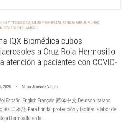
ENCIA Y TECNOLOGÍA
,
SALUD Y BIENESTAR
,
SONORA PARA EL MUNDO
,
NORENSES EN EL MUNDO
na IQX Biomédica cubos
iaerosoles a Cruz Roja Hermosillo
a atención a pacientes con COVID-
il, 2020
Mirna Jiménez Virgen
ñol Español English Français 简体中文 Deutsch Italiano
guês 日本語 Para brindar protección y facilitar la labor de
Roja Hermosillo en la...