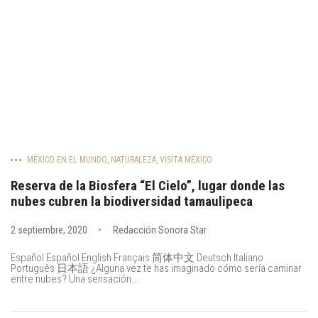
MÉXICO EN EL MUNDO
,
NATURALEZA
,
VISITA MÉXICO
Reserva de la Biosfera “El Cielo”, lugar donde las
nubes cubren la biodiversidad tamaulipeca
2 septiembre, 2020
Redacción Sonora Star
Español Español English Français 简体中文 Deutsch Italiano
Português 日本語 ¿Alguna vez te has imaginado cómo sería caminar
entre nubes? Una sensación...