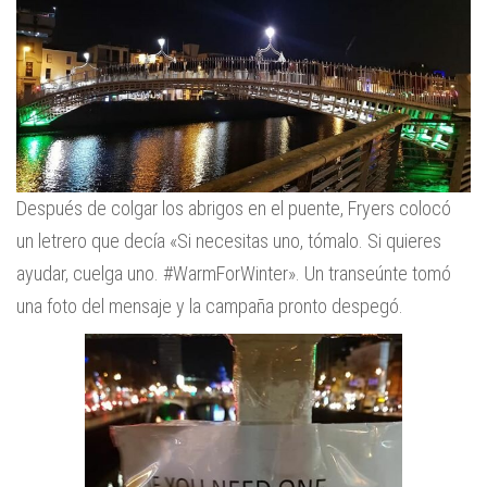
Después de colgar los abrigos en el puente, Fryers colocó
un letrero que decía «Si necesitas uno, tómalo. Si quieres
ayudar, cuelga uno. #WarmForWinter». Un transeúnte tomó
una foto del mensaje y la campaña pronto despegó.