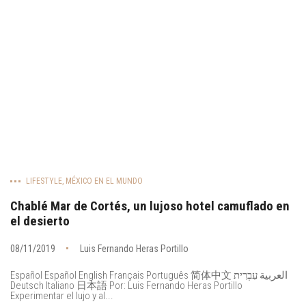
LIFESTYLE
,
MÉXICO EN EL MUNDO
Chablé Mar de Cortés, un lujoso hotel camuflado en
el desierto
08/11/2019
Luis Fernando Heras Portillo
Español Español English Français Português 简体中文 العربية עִבְרִית
Deutsch Italiano 日本語 Por: Luis Fernando Heras Portillo
Experimentar el lujo y al...