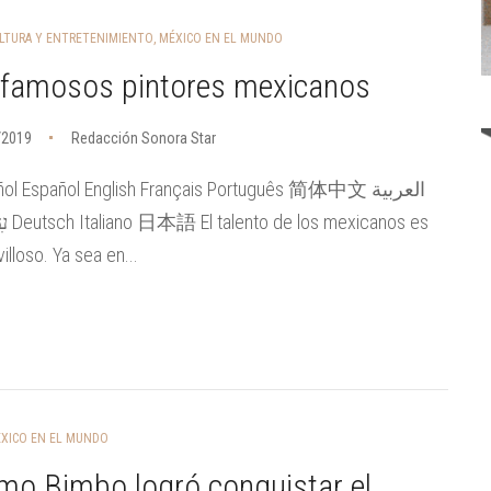
LTURA Y ENTRETENIMIENTO
,
MÉXICO EN EL MUNDO
 famosos pintores mexicanos
/2019
Redacción Sonora Star
ol Español English Français Português 简体中文 العربية
xicanos es
illoso. Ya sea en...
XICO EN EL MUNDO
mo Bimbo logró conquistar el