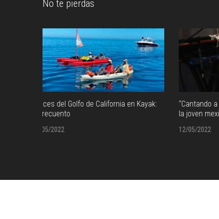
No te pierdas
n Kayak:
“Cantando a mis raíces”: Stephanie Srour,
Cinco a
la joven mexicana de corazón árabe
en los 
12/05/2022
11/05/2