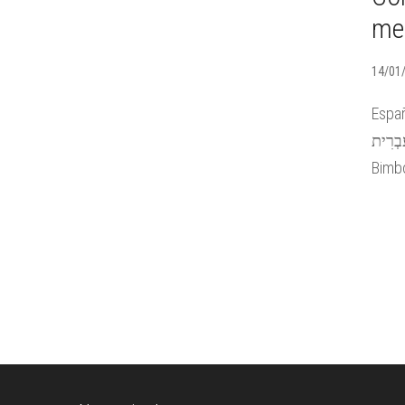
me
14/01
Españ
עִבְרִית Deutsch Italiano 日本語 A 13 años de la l
Bimbo