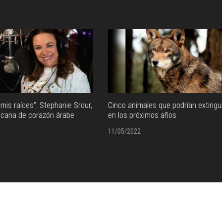
nimales que podrían extinguirse
¡Prepárate! Así será el eclipse 
próximos años
de Sangre 2022
022
09/05/2022