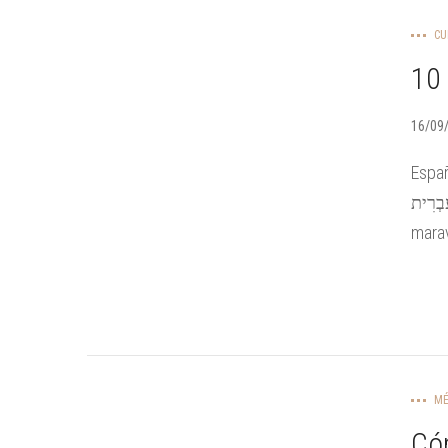
CU
10
16/09
Españ
עִבְרִית Deutsch Italiano 日本語 El talento de los me
marav
MÉ
Có