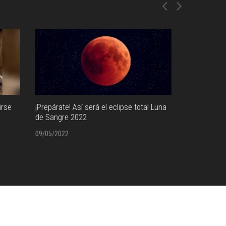
total Luna
De Memoria: Negocios internacionales y
Cruce d
el futuro de México
06/05/2
09/05/2022