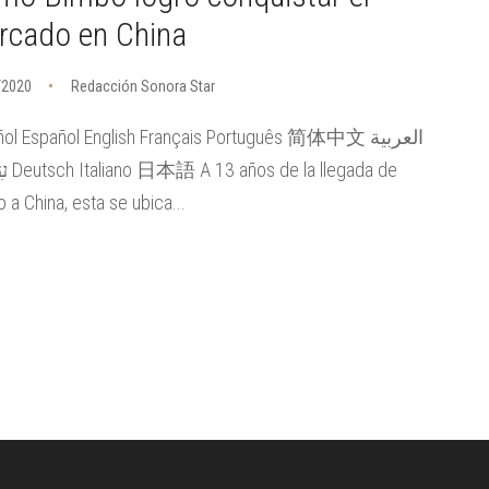
rcado en China
/2020
Redacción Sonora Star
ol Español English Français Português 简体中文 العربية
legada de
 a China, esta se ubica...