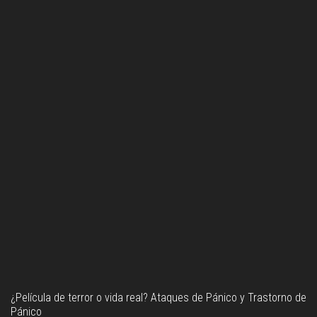
elícula de terror o vida real? Ataques de Pánico y Trastorno de
Co
nico
le