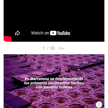
>
»
1
/
33