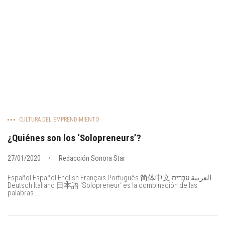
CULTURA DEL EMPRENDIMIENTO
¿Quiénes son los ‘Solopreneurs’?
27/01/2020
Redacción Sonora Star
Español Español English Français Português 简体中文 العربية עִבְרִית
Deutsch Italiano 日本語 ‘Solopreneur‘ es la combinación de las
palabras...