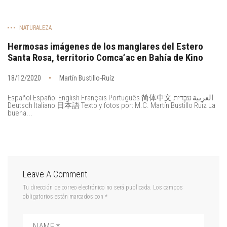
NATURALEZA
Hermosas imágenes de los manglares del Estero
Santa Rosa, territorio Comca’ac en Bahía de Kino
18/12/2020
Martín Bustillo-Ruíz
Español Español English Français Português 简体中文 العربية עִבְרִית
Deutsch Italiano 日本語 Texto y fotos por: M.C. Martín Bustillo Ruiz La
buena...
Leave A Comment
Tu dirección de correo electrónico no será publicada.
Los campos
obligatorios están marcados con
*