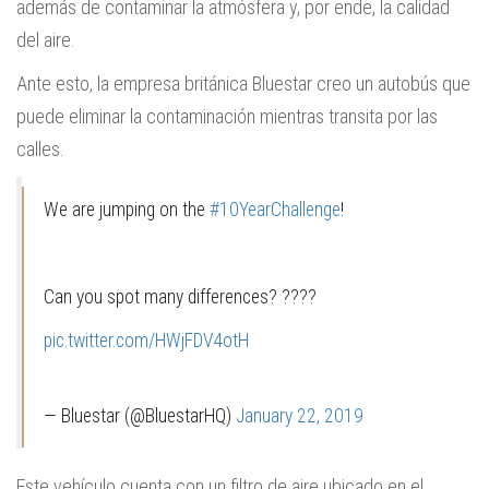
además de contaminar la atmósfera y, por ende, la calidad
del aire.
Ante esto, la empresa británica Bluestar creo un autobús que
puede eliminar la contaminación mientras transita por las
calles.
We are jumping on the
#10YearChallenge
!
Can you spot many differences? ????
pic.twitter.com/HWjFDV4otH
— Bluestar (@BluestarHQ)
January 22, 2019
Este vehículo cuenta con un filtro de aire ubicado en el