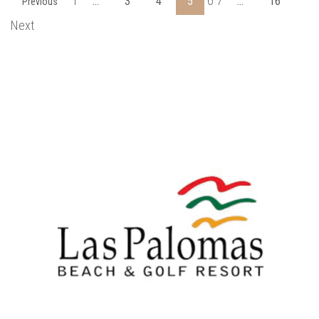
1
6 7
…
3
4
5
…
16
Previous
Next