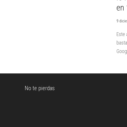
en
9 dici
Este 
basta
Googl
No te pierdas