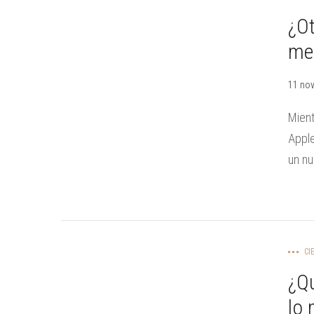
¿Ot
me
11 nov
Mient
Apple
un nu
CI
¿Qu
lo