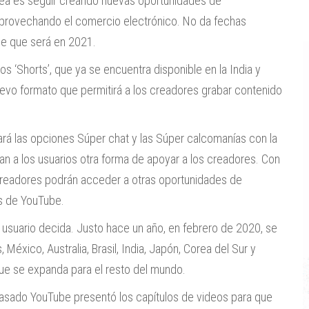
dea es seguir creando nuevas oportunidades de
provechando el comercio electrónico. No da fechas
ce que será en 2021.
os ‘Shorts’, que ya se encuentra disponible en la India y
uevo formato que permitirá a los creadores grabar contenido
ará las opciones Súper chat y las Súper calcomanías con la
an a los usuarios otra forma de apoyar a los creadores. Con
s creadores podrán acceder a otras oportunidades de
es de YouTube.
 usuario decida. Justo hace un año, en febrero de 2020, se
éxico, Australia, Brasil, India, Japón, Corea del Sur y
ue se expanda para el resto del mundo.
 pasado YouTube presentó los capítulos de videos para que