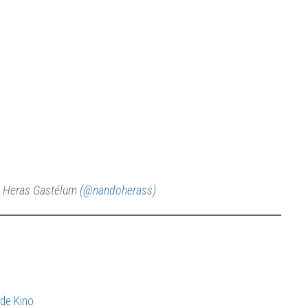
o Heras Gastélum (
@nandoherass
)
 de Kino