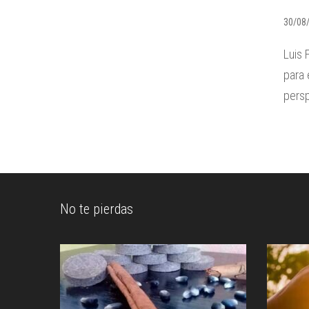
30/08
Luis 
para 
persp
No te pierdas