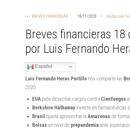
BREVES FINANCIERAS
18/11/2020
Redacción So
Breves financieras 18
por Luis Fernando Hera
Español
Luis Fernando Heras Portillo
nos comparte las
Br
2020.
EUA
pide desechar cargos contra
Cienfuegos
a
Berkshire Hathaway
invierte en farmacéuticas q
Brasil
quería aprovechar la
Amazonas
de forma r
Bolsas
en nivel de
prepandemia
ante esperanza