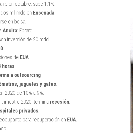
ire en octubre, sube 1.1%.
e dos mil mdd en
Ensenada
.
rse en bolsa.
de
Ancira
: Ebrard.
con inversión de 20 mdd.
00
.
siones de
EUA
.
4 horas
.
orma a outsourcing
.
ómetros, juguetes y gafas
.
n 2020 de 10% a 9%.
 trimestre 2020, termina
recesión
.
spitales privados
.
eocupante para recuperación en
EUA
.
mdp.