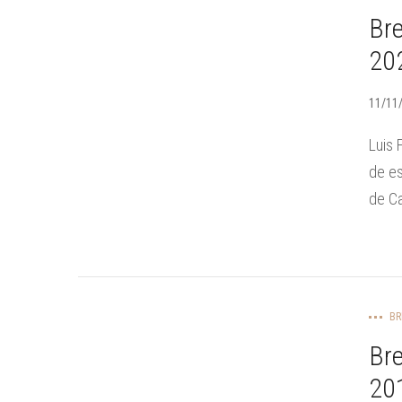
Bre
202
11/11
Luis 
de es
de Ca
BR
Bre
201