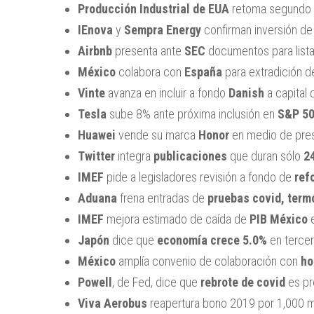
Producción Industrial de EUA
retoma segundo a
IEnova
y
Sempra Energy
confirman inversión d
Airbnb
presenta ante
SEC
documentos para lista
México
colabora con
España
para extradición 
Vinte
avanza en incluir a fondo
Danish
a capital 
Tesla
sube 8% ante próxima inclusión en
S&P 5
Huawei
vende su marca
Honor
en medio de pre
Twitter
integra
publicaciones
que duran sólo
2
IMEF
pide a legisladores revisión a fondo de
ref
Aduana
frena entradas de
pruebas covid, term
IMEF
mejora estimado de caída de
PIB México
e
Japón
dice que
economía crece 5.0%
en tercer
México
amplía convenio de colaboración con
ho
Powell
, de Fed, dice que
rebrote de covid
es pr
Viva Aerobus
reapertura bono 2019 por 1,000 