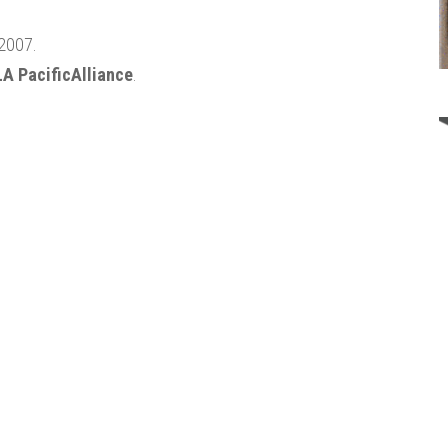
2007.
LA PacificAlliance
.