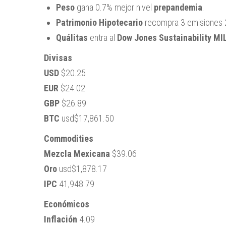
Peso
gana 0.7% mejor nivel
prepandemia
.
Patrimonio Hipotecario
recompra 3 emisiones 
Quálitas
entra al
Dow Jones Sustainability MI
Divisas
USD
$20.25
EUR
$24.02
GBP
$26.89
BTC
usd$17,861.50
Commodities
Mezcla Mexicana
$39.06
Oro
usd$1,878.17
IPC
41,948.79
Económicos
Inflación
4.09