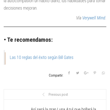
la autocompasión un hábito diario, tus habilidades para tomar
decisiones mejoran.
Vía
Verywell Mind
.
• Te recomendamos:
Las 10 reglas del éxito según Bill Gates
Compartir:
Previous post
Así será la gran Luna Azul que brillará la