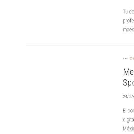
Tu de
profe
maest
CI
Me
Spo
24/07
El co
digit
Méxic