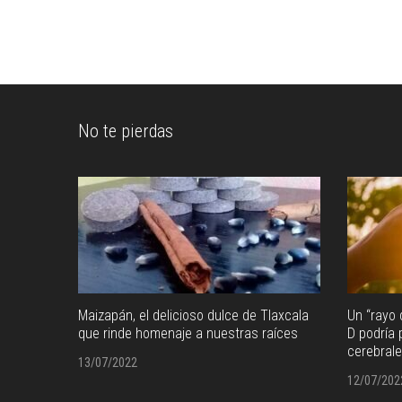
No te pierdas
Maizapán, el delicioso dulce de Tlaxcala
Un “rayo 
en como
que rinde homenaje a nuestras raíces
D podría
cerebral
13/07/2022
12/07/202