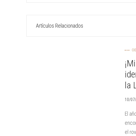
Artículos Relacionados
CI
¡Mi
ide
la 
10/07
El añ
encon
el rov