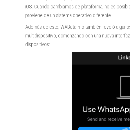
iOS. Cuando cambiamos de plataforma, no es posible 
proviene de un sistema operativo diferente.
Además de esto, WABetaInfo también reveló algunos
multidispositivo, comenzando con una nueva interfaz
dispositivos: