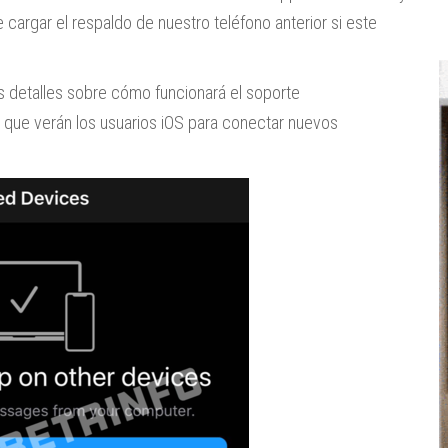
cargar el respaldo de nuestro teléfono anterior si este
 detalles sobre cómo funcionará el soporte
 que verán los usuarios iOS para conectar nuevos