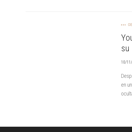
CI
You
su 
10/11
Despu
en un
ocult