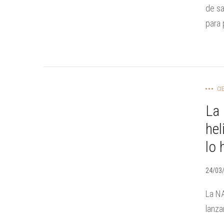
de s
para 
CI
La 
hel
lo 
24/03
La NA
lanza