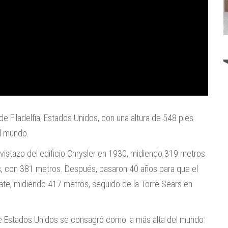
e Filadelfia, Estados Unidos, con una altura de 548 pies
l mundo.
n vistazo del edificio Chrysler en 1930, midiendo 319 metros
és, con 381 metros. Después, pasaron 40 años para que el
ate, midiendo 417 metros, seguido de la Torre Sears en
e Estados Unidos se consagró como la más alta del mundo: