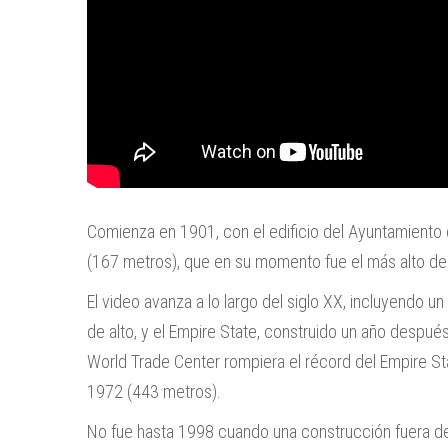
Comienza en 1901, con el edificio del Ayuntamiento d
(167 metros), que en su momento fue el más alto de
El video avanza a lo largo del siglo XX, incluyendo u
de alto, y el Empire State, construido un año despu
World Trade Center rompiera el récord del Empire St
1972 (443 metros).
No fue hasta 1998 cuando una construcción fuera d