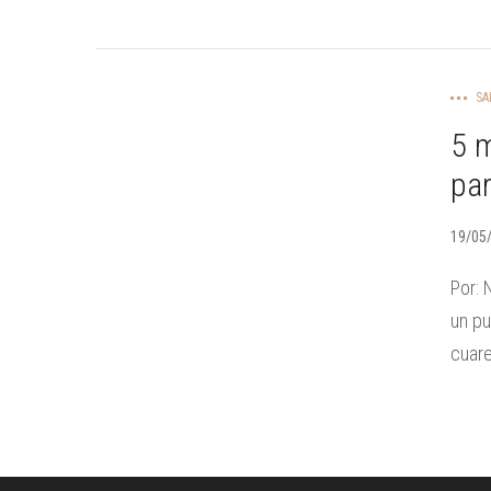
SA
5 
par
19/05
Por: 
un p
cuare