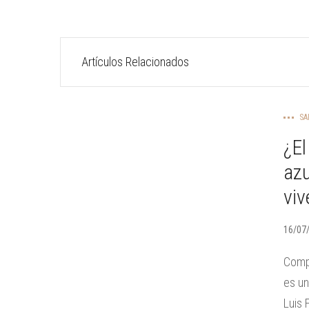
Artículos Relacionados
SA
¿El
azu
vi
16/07
Compa
es un
Luis 