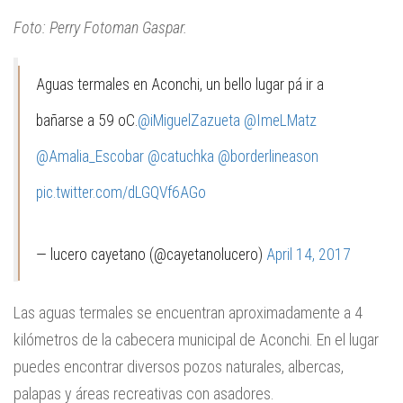
Foto: Perry Fotoman Gaspar.
Aguas termales en Aconchi, un bello lugar pá ir a
bañarse a 59 oC.
@iMiguelZazueta
@ImeLMatz
@Amalia_Escobar
@catuchka
@borderlineason
pic.twitter.com/dLGQVf6AGo
— lucero cayetano (@cayetanolucero)
April 14, 2017
Las aguas termales se encuentran aproximadamente a 4
kilómetros de la cabecera municipal de Aconchi. En el lugar
puedes encontrar diversos pozos naturales, albercas,
palapas y áreas recreativas con asadores.