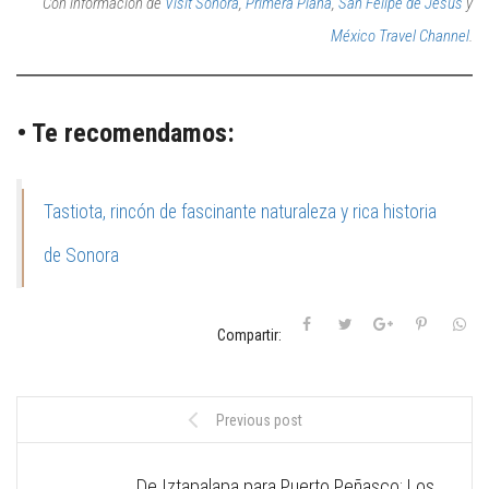
Con información de
Visit Sonora
,
Primera Plana
,
San Felipe de Jesús
y
México Travel Channel
.
• Te recomendamos:
Tastiota, rincón de fascinante naturaleza y rica historia
de Sonora
Compartir:
Previous post
De Iztapalapa para Puerto Peñasco: Los