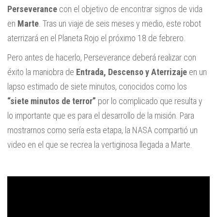
Perseverance
con el objetivo de encontrar signos de vida
en
Marte
. Tras un viaje de seis meses y medio, este robot
aterrizará en el Planeta Rojo el próximo 18 de febrero.
Pero antes de hacerlo, Perseverance deberá realizar con
éxito la maniobra de
Entrada, Descenso y Aterrizaje
en un
lapso estimado de siete minutos, conocidos como los
“siete minutos de terror”
por lo complicado que resulta y
lo importante que es para el desarrollo de la misión. Para
mostrarnos como sería esta etapa, la NASA compartió un
video en el que se recrea la vertiginosa llegada a Marte.