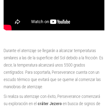
Durante el aterrizaje se llegarán a alcanzar temperaturas
similares a las de la superficie del Sol debido a la fricción. Es
decir, la temperatura alcanzará unos 5500 grados
centígrados. Para soportarla, Perseverance cuenta con un
escudo térmico que evitará que se queme al comenzar las
maniobras de aterrizaje.
Si realiza su aterrizaje con éxito, Perseverance comenzará
su exploración en el
cráter Jezero
en busca de signos de