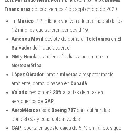
Luis Fernando Heras Portillo
nos comparte las
Breves
Financieras
de este viernes 4 de septiembre de 2020.
En
México
, 7.2 millones vuelven a fuerza laboral de los
12 millones que salieron por covid-19.
América Móvil
desiste de comprar
Telefónica
en
El
Salvador
de mutuo acuerdo.
GM
y
Honda
establecerán alianza automotriz en
Norteamérica
.
López Obrador
llama a
mineras
a respetar medio
ambiente, como lo hacen en
Canadá
.
Volaris
descontará
20%
a tarifas de rutas en
aeropuertos de
GAP
.
AeroMéxico
usará
Boeing 787
para cubrir rutas
domésticas y cuadruplicar vuelos.
GAP
reporta en agosto caída de 51% en tráfico, sigue