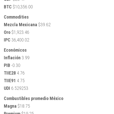
BTC
$10,356.00
Commodities
Mezcla Mexicana
$39.62
Oro
$1,923.46
IPC
36,400.02
Económicos
Inflación
3.99
PIB
-0.30
TIIE28
4.76
TIIE91
4.75
UDI
6.529253
Combustibles promedio México
Magna
$18.75
Premium
$19.25