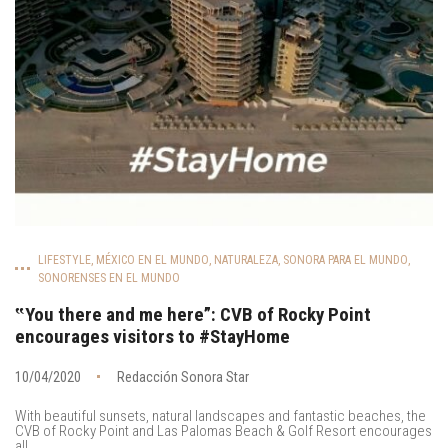
LIFESTYLE
,
MÉXICO EN EL MUNDO
,
NATURALEZA
,
SONORA PARA EL MUNDO
,
SONORENSES EN EL MUNDO
‟You there and me here”: CVB of Rocky Point
encourages visitors to #StayHome
10/04/2020
Redacción Sonora Star
With beautiful sunsets, natural landscapes and fantastic beaches, the
CVB of Rocky Point and Las Palomas Beach & Golf Resort encourages
all...