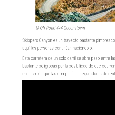
© Off Road 4×4 Queenstown
Skippers Canyon es un trayecto bastante pintoresco, 
aquí, las personas continúan haciéndolo.
Esta carretera de un solo carril se abre paso entre
bastante peligrosas por la posibilidad de que ocurra
en la región que las compañías aseguradoras de ren