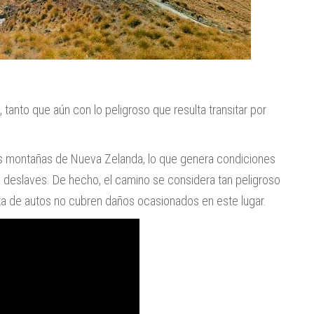
tanto que aún con lo peligroso que resulta transitar por
 las montañas de Nueva Zelanda, lo que genera condiciones
n deslaves. De hecho, el camino se considera tan peligroso
ta de autos no cubren daños ocasionados en este lugar.