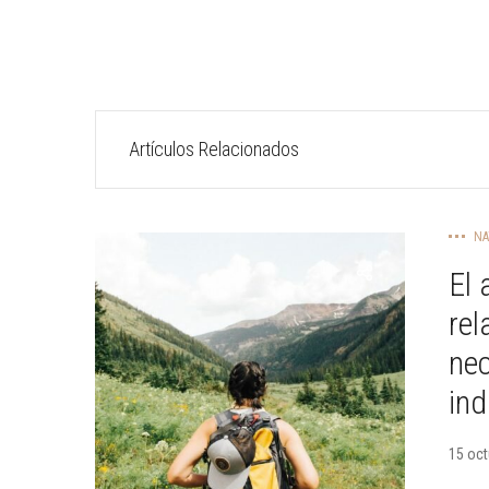
Artículos Relacionados
NA
El 
rel
nec
ind
15 oct