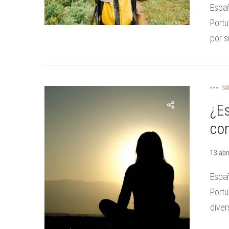
Espa
Port
por s
SA
¿Es
con
13 abr
Espa
Port
diver