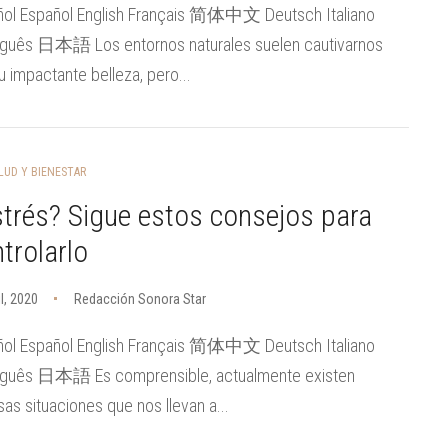
ñol Español English Français 简体中文 Deutsch Italiano
uguês 日本語 Los entornos naturales suelen cautivarnos
u impactante belleza, pero...
LUD Y BIENESTAR
trés? Sigue estos consejos para
trolarlo
il, 2020
Redacción Sonora Star
ñol Español English Français 简体中文 Deutsch Italiano
uguês 日本語 Es comprensible, actualmente existen
sas situaciones que nos llevan a...