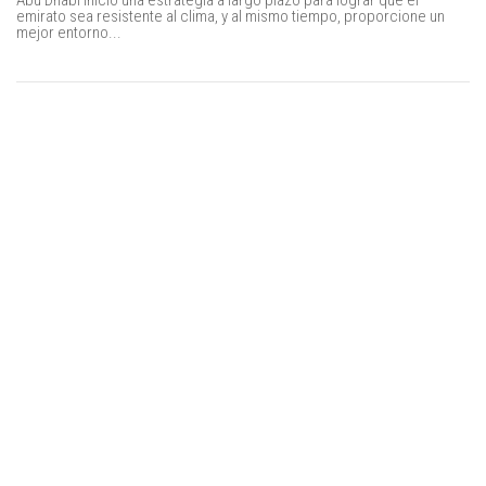
Abu Dhabi inició una estrategia a largo plazo para lograr que el
emirato sea resistente al clima, y al mismo tiempo, proporcione un
mejor entorno...