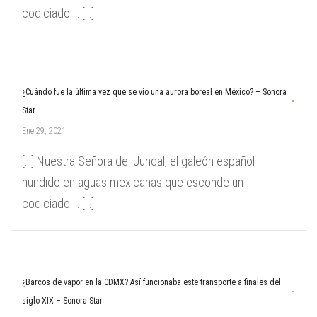
codiciado … […]
¿Cuándo fue la última vez que se vio una aurora boreal en México? – Sonora
Star
Ene 29, 2021
[…] Nuestra Señora del Juncal, el galeón español
hundido en aguas mexicanas que esconde un
codiciado … […]
¿Barcos de vapor en la CDMX? Así funcionaba este transporte a finales del
siglo XIX – Sonora Star