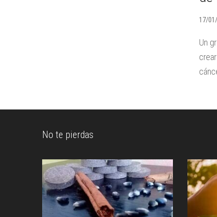
17/01
Un gr
crear
cánce
No te pierdas