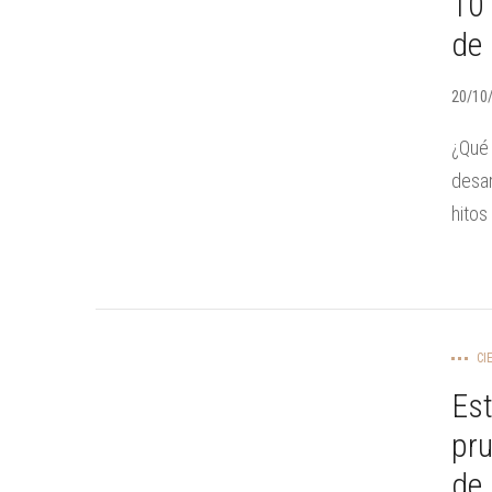
10 
de 
20/10
¿Qué 
desar
hitos 
CI
Es
pru
de