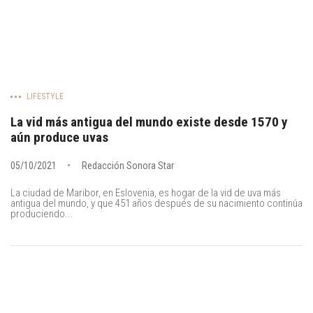
LIFESTYLE
La vid más antigua del mundo existe desde 1570 y
aún produce uvas
05/10/2021
Redacción Sonora Star
La ciudad de Maribor, en Eslovenia, es hogar de la vid de uva más
antigua del mundo, y que 451 años después de su nacimiento continúa
produciendo...