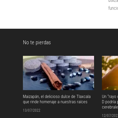
utili
funci
No te pierdas
Maizapán, el delicioso dulce de Tlaxcala
Un “rayo 
en como
que rinde homenaje a nuestras raíces
D podría
cerebral
13/07/2022
12/07/202