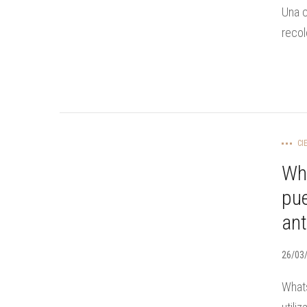
Una c
recol
CI
Wh
pu
ant
26/03
Whats