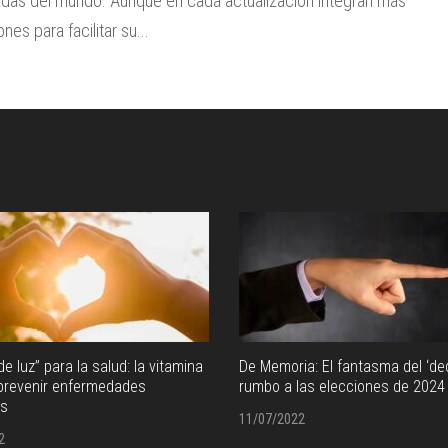
zadas del mundo. Aunque en cada actualización integran más
ones para facilitar su...
de luz” para la salud: la vitamina
De Memoria: El fantasma del ‘de
 prevenir enfermedades
rumbo a las elecciones de 2024
es
11/07/2022
2