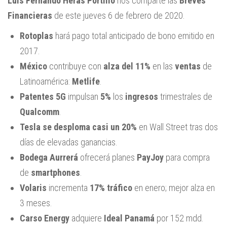
Luis Fernando Heras Portillo
nos comparte las
Breves
Financieras
de este jueves 6 de febrero de 2020.
Rotoplas
hará pago total anticipado de bono emitido en
2017.
México
contribuye con
alza del 11%
en las
ventas
de
Latinoamérica:
Metlife
.
Patentes 5G
impulsan
5%
los
ingresos
trimestrales de
Qualcomm
.
Tesla se desploma casi un 20%
en Wall Street tras dos
días de elevadas ganancias.
Bodega Aurrerá
ofrecerá planes
PayJoy
para compra
de
smartphones
.
Volaris
incrementa
17%
tráfico
en enero; mejor alza en
3 meses.
Carso Energy
adquiere
Ideal Panamá
por 152 mdd.