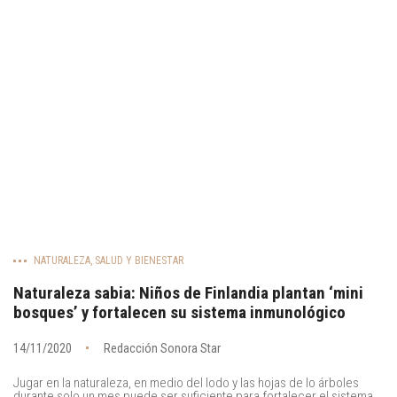
NATURALEZA
,
SALUD Y BIENESTAR
Naturaleza sabia: Niños de Finlandia plantan ‘mini
bosques’ y fortalecen su sistema inmunológico
14/11/2020
Redacción Sonora Star
Jugar en la naturaleza, en medio del lodo y las hojas de lo árboles
durante solo un mes puede ser suficiente para fortalecer el sistema...