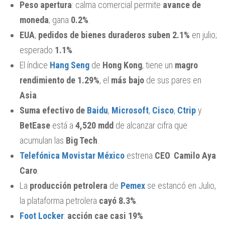
Peso apertura
: calma comercial permite
avance de
moneda
; gana
0.2%
.
EUA
,
pedidos de bienes duraderos suben 2.1%
en julio;
esperado
1.1%
.
El índice
Hang Seng
de
Hong Kong
, tiene un
magro
rendimiento
de 1.29%
, el
más bajo
de sus pares en
Asia
.
Suma efectivo de
Baidu
,
Microsoft
,
Cisco
,
Ctrip
y
BetEase
está a
4,520 mdd
de alcanzar cifra que
acumulan las
Big Tech
.
Telefónica Movistar México
estrena
CEO
:
Camilo Aya
Caro
.
La
producción petrolera
de
Pemex
se estancó en Julio,
la plataforma petrolera
cayó 8.3%
.
Foot Locker
:
acción cae casi 19%
.