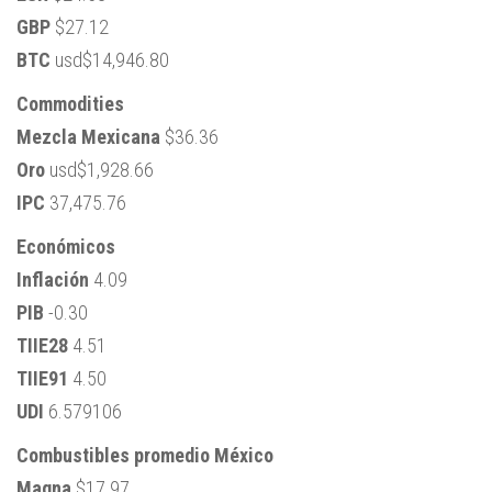
GBP
$27.12
BTC
usd$14,946.80
Commodities
Mezcla Mexicana
$36.36
Oro
usd$1,928.66
IPC
37,475.76
Económicos
Inflación
4.09
PIB
-0.30
TIIE28
4.51
TIIE91
4.50
UDI
6.579106
Combustibles promedio México
Magna
$17.97