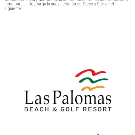
tiene para ti. ¡Descarga la nueva edición de Sonora Star en el
siguiente...