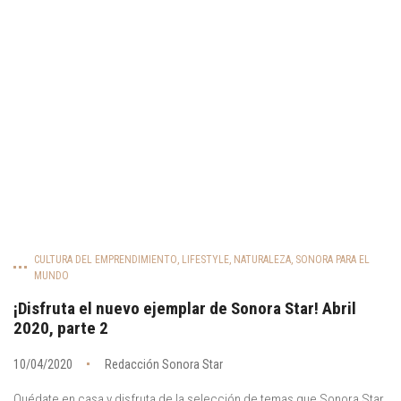
CULTURA DEL EMPRENDIMIENTO
,
LIFESTYLE
,
NATURALEZA
,
SONORA PARA EL
MUNDO
¡Disfruta el nuevo ejemplar de Sonora Star! Abril
2020, parte 2
10/04/2020
Redacción Sonora Star
Quédate en casa y disfruta de la selección de temas que Sonora Star