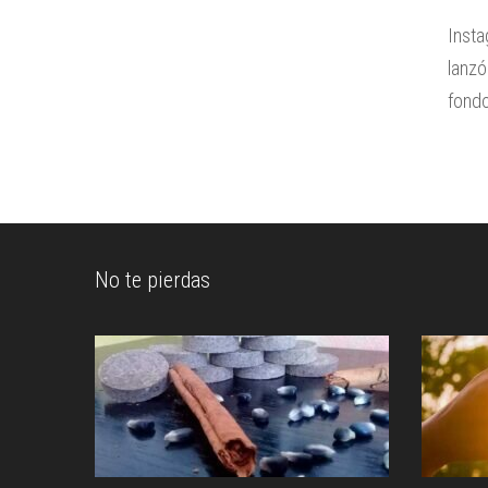
Insta
lanzó
fondo
No te pierdas